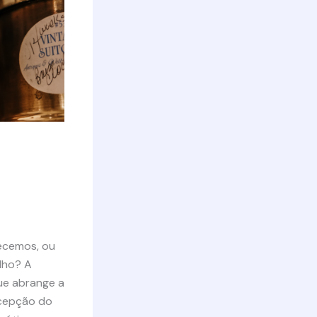
ecemos, ou
lho? A
ue abrange a
ercepção do