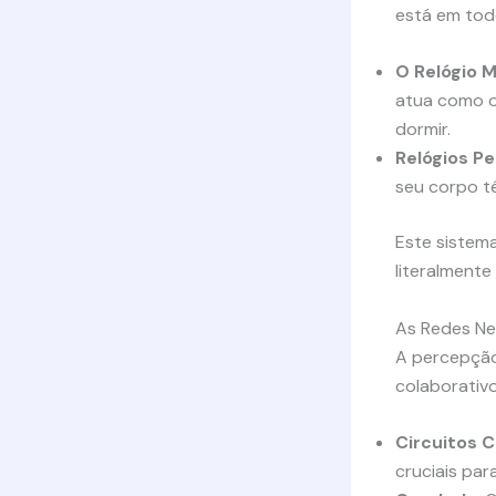
está em tod
O Relógio 
atua como o
dormir.
Relógios Pe
seu corpo t
Este sistema
literalmente
As Redes Ne
A percepção
colaborativo
Circuitos C
cruciais par