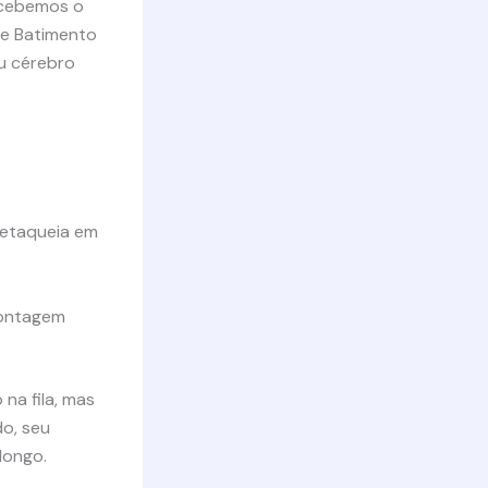
rcebemos o
de Batimento
eu cérebro
uetaqueia em
contagem
na fila, mas
o, seu
longo.