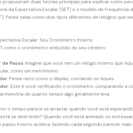
as propuseram duas teorias principais para explicar como pe
oria da Expectativa Escalar (SET) e o modelo de Frequência 
BF). Pense nelas como dois tipos diferentes de relógios que s
xpectativa Escalar: Seu Cronômetro Interno
ET como o cronômetro embutido do seu cérebro:
 de Passo
: Imagine que você tem um relógio interno que tiq
gular, como um metrônomo.
dor
: Pense nisto como o display, contando os tiques.
dor
: Este é você verificando o cronômetro, comparando a 
ua memória de quanto tempo algo geralmente leva.
mo o tempo parece se arrastar quando você está esperando 
está se divertindo? Quando você está animado ou estressad
 passo interno acelera, fazendo cada segundo parecer mais 