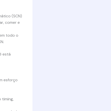
mático (SCN)
ar, comer e
 em todo o
CN.
ê está
m esforço
 timing,