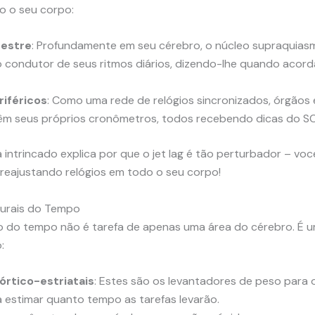
o o seu corpo:
Mestre
: Profundamente em seu cérebro, o núcleo supraquias
 condutor de seus ritmos diários, dizendo-lhe quando acord
riféricos
: Como uma rede de relógios sincronizados, órgãos
êm seus próprios cronômetros, todos recebendo dicas do S
 intrincado explica por que o jet lag é tão perturbador – voc
 reajustando relógios em todo o seu corpo!
urais do Tempo
 do tempo não é tarefa de apenas uma área do cérebro. É u
:
órtico-estriatais
: Estes são os levantadores de peso para o
a estimar quanto tempo as tarefas levarão.