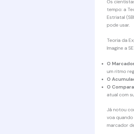
Os cientist
tempo: a Te
Estriatal (S
pode usar.
Teoria da E
Imagine a S
O Marcador
um ritmo re
O Acumula
O Compara
atual com s
Já notou co
voa quando 
marcador de