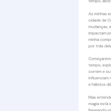
tempo, abord
As minhas e
cidade de Cu
mudanças, e
impactam pr
minha compr
por trás dela
Começaremo
tempo, expl
correm e out
influenciam
e hábitos diá
Mas entende
magia está e
Baseando-me