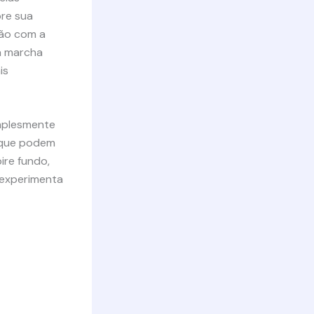
bre sua
xão com a
 a marcha
is
implesmente
s que podem
ire fundo,
 experimenta