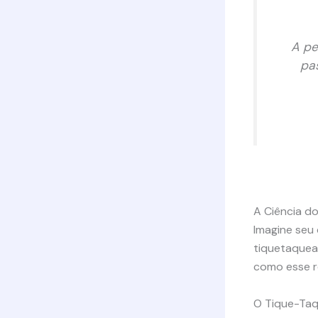
A pe
pa
A Ciência d
Imagine seu
tiquetaquea
como esse r
O Tique-Taq