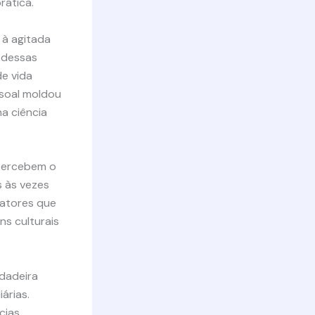
rática.
 à agitada
s dessas
e vida
soal moldou
a ciência
percebem o
s às vezes
fatores que
s culturais
dadeira
árias.
cias