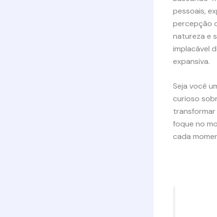
pessoais, e
percepção d
natureza e s
implacável d
expansiva.
Seja você u
curioso sob
transformar 
foque no mo
cada momen