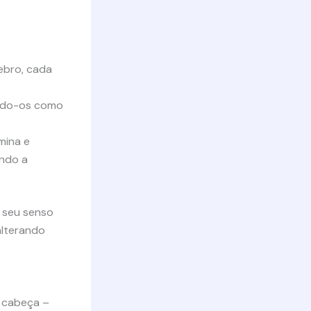
ebro, cada
ando-os como
mina e
ndo a
 seu senso
alterando
 cabeça –