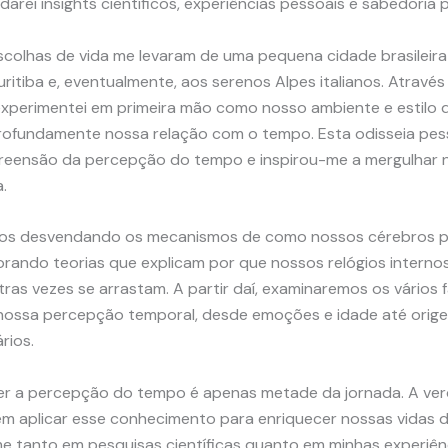
arei insights científicos, experiências pessoais e sabedoria p
scolhas de vida me levaram de uma pequena cidade brasileira
ritiba e, eventualmente, aos serenos Alpes italianos. Atravé
xperimentei em primeira mão como nosso ambiente e estilo d
ofundamente nossa relação com o tempo. Esta odisseia pes
eensão da percepção do tempo e inspirou-me a mergulhar n
.
s desvendando os mecanismos de como nossos cérebros 
orando teorias que explicam por que nossos relógios interno
ras vezes se arrastam. A partir daí, examinaremos os vários 
 nossa percepção temporal, desde emoções e idade até origen
rios.
r a percepção do tempo é apenas metade da jornada. A ver
m aplicar esse conhecimento para enriquecer nossas vidas di
 tanto em pesquisas científicas quanto em minhas experiên