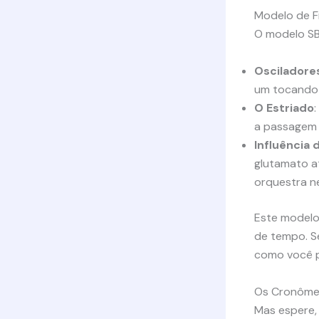
Modelo de Fr
O modelo SB
Osciladore
um tocando 
O Estriado
a passagem
Influência
glutamato a
orquestra ne
Este modelo
de tempo. S
como você p
Os Cronômet
Mas espere,