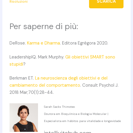
SCARICA
Risoluzioni
Per saperne di più:
DeRose.
Karma e Dharma
. Editora Egrégora 2020.
LeadershipIQ. Mark Murphy.
Gli obiettivi SMART sono
stupidi
?
Berkman ET.
La neuroscienza degli obiettivi e del
cambiamento del comportamento
. Consult Psychol J.
2018 Mar;70(1):28-44.
Sarah Sacks Thimoteo
Doutora em Bioquímica e Biologia Molecular |
Especialista em hábitos para vitalidade e longevidade
intellivitahub.com