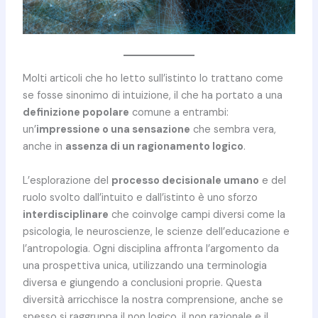
Molti articoli che ho letto sull’istinto lo trattano come
se fosse sinonimo di intuizione, il che ha portato a una
definizione popolare
comune a entrambi:
un’
impressione o una sensazione
che sembra vera,
anche in
assenza di un
ragionamento logico
.
L’esplorazione del
processo decisionale umano
e del
ruolo svolto dall’intuito e dall’istinto è uno sforzo
interdisciplinare
che coinvolge campi diversi come la
psicologia, le neuroscienze, le scienze dell’educazione e
l’antropologia. Ogni disciplina affronta l’argomento da
una prospettiva unica, utilizzando una terminologia
diversa e giungendo a conclusioni proprie. Questa
diversità arricchisce la nostra comprensione, anche se
spesso si raggruppa il non logico, il non razionale e il