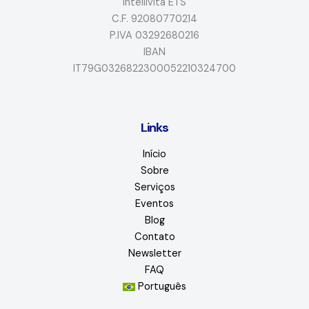
Intellivita ETS
C.F. 92080770214
P.IVA 03292680216
IBAN
IT79G0326822300052210324700
Links
Início
Sobre
Serviços
Eventos
Blog
Contato
Newsletter
FAQ
Português